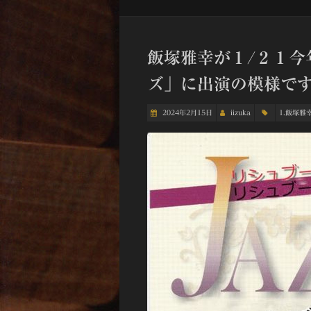
飯塚雅幸が１/２１今
ズ」に出演の模様で
2024年2月15日
iizuka
1.飯塚雅