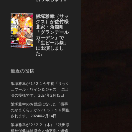
最近の投稿
飯塚雅幸が１/２１今年初「リッシ
ュブール・ワイン＆ジャズ」に出
演の模様です。
2024年2月15日
飯塚雅幸のお世話になった「横手
のかまくら」が２/１５・１６開催
されます。
2024年2月14日
飯塚雅幸が２/２２（木）「秋田県
精神保健福祉協会大仙支部・研修