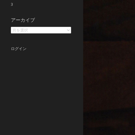
3
ア
アーカイブ
ー
カ
イ
ブ
ログイン