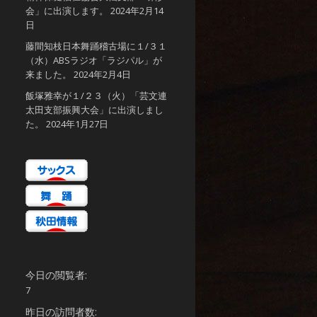
会」に出演します。
2024年2月14
日
藤間知枝日本舞踊稽古場に１/３１
（水）ABSラジオ「ラジパル」が
来ました。
2024年2月4日
飯塚雅幸が１/２３（火）「芸文連
太田支部振興大会」に出演しまし
た。
2024年1月27日
今日の閲覧者:
7
昨日の訪問者数: