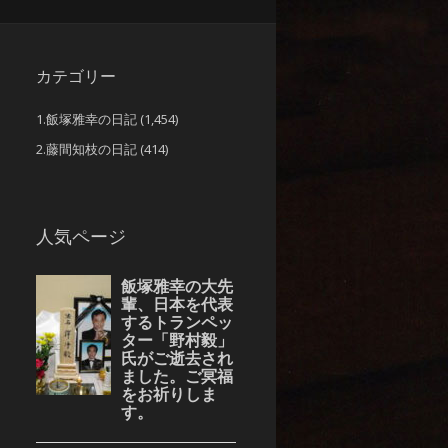
カテゴリー
1.飯塚雅幸の日記
(1,454)
2.藤間知枝の日記
(414)
人気ページ