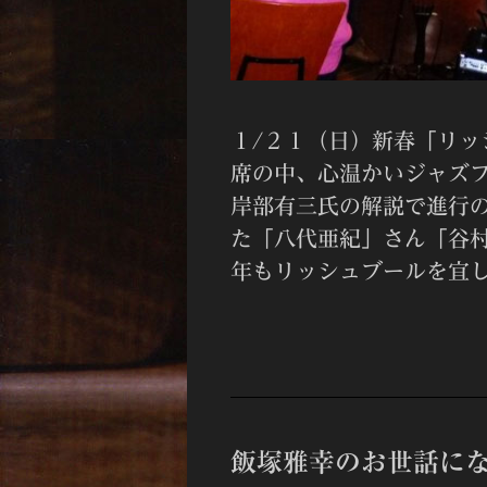
１/２１（日）新春「リ
席の中、心温かいジャズ
岸部有三氏の解説で進行
た「八代亜紀」さん「谷
年もリッシュブールを宜し
飯塚雅幸のお世話にな