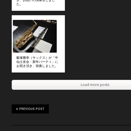
た。
飯塚雅幸（サックス）が「中
仙土友会・新年パーティ」に
お招き頂き、祝奏しました。
Load more posts
PREVIOUS POST