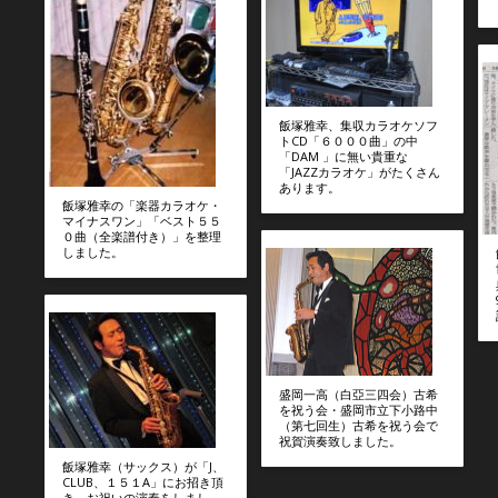
飯塚雅幸、集収カラオケソフ
トCD「６０００曲」の中
「DAM 」に無い貴重な
「JAZZカラオケ」がたくさん
あります。
飯塚雅幸の「楽器カラオケ・
マイナスワン」「ベスト５５
０曲（全楽譜付き）」を整理
しました。
盛岡一高（白亞三四会）古希
を祝う会・盛岡市立下小路中
（第七回生）古希を祝う会で
祝賀演奏致しました。
飯塚雅幸（サックス）が「J、
CLUB、１５１A」にお招き頂
き、お祝いの演奏をしまし