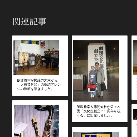
関連記事
飯塚雅幸が民謡の大家から
「大曲某音頭」の採譜アレン
ジの依頼を頂きました。
飯塚雅幸＆藤間知枝が佐々木
愛「文化座創立７５周年を祝
う会」に出席しました。