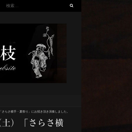
検
索:
「さらさ横手・夏祭り」にお招き頂き演奏しました。
（土）「さらさ横