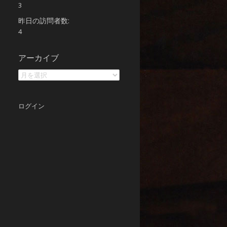
3
昨日の訪問者数:
4
ア
アーカイブ
ー
カ
イ
ブ
ログイン