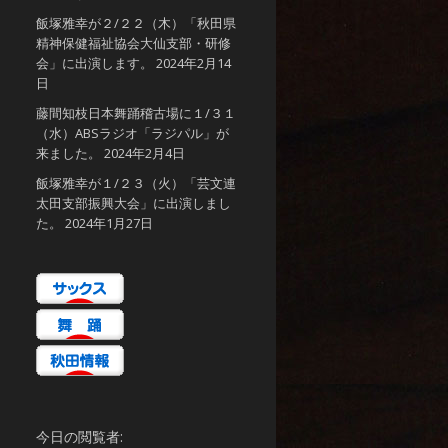
飯塚雅幸が２/２２（木）「秋田県
精神保健福祉協会大仙支部・研修
会」に出演します。
2024年2月14
日
藤間知枝日本舞踊稽古場に１/３１
（水）ABSラジオ「ラジパル」が
来ました。
2024年2月4日
飯塚雅幸が１/２３（火）「芸文連
太田支部振興大会」に出演しまし
た。
2024年1月27日
今日の閲覧者: