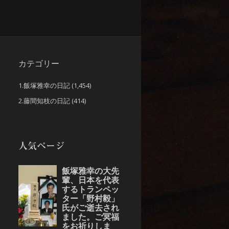
カテゴリー
1.飯塚雅幸の日記
(1,454)
2.藤間知枝の日記
(414)
人気ページ