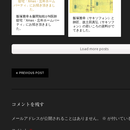
飯塚雅幸＆藤間知枝がN医師
飯塚雅幸（サキソフォン）と
邸宅「Xmas・忘年ホームパー
師匠、故土田真弘（サキソフ
ティ」にお招き頂きまし
ォン）の若いころの資料がで
た。
てきました。
Load more posts
PREVIOUS POST
コメントを残す
メールアドレスが公開されることはありません。
※
が付いてい