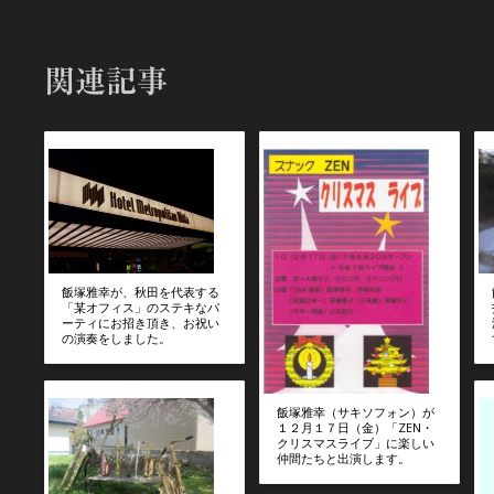
関連記事
飯塚雅幸が、秋田を代表する
「某オフィス」のステキなパ
ーティにお招き頂き、お祝い
の演奏をしました。
飯塚雅幸（サキソフォン）が
１２月１７日（金）「ZEN・
クリスマスライブ」に楽しい
仲間たちと出演します。