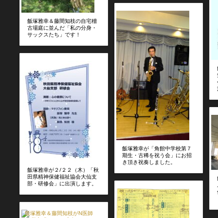
飯塚雅幸＆藤間知枝の自宅稽
古場庭に並んだ「私の分身・
サックスたち」です！
飯塚雅幸が「角館中学校第７
期生・古稀を祝う会」にお招
き頂き祝奏しました。
飯塚雅幸が２/２２（木）「秋
田県精神保健福祉協会大仙支
部・研修会」に出演します。