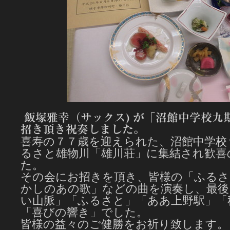
飯塚雅幸（サックス) が「沼館中学校九
招き頂き祝奏しました。
喜寿の７７歳を迎えられた、沼館中学校
るさと雄物川「雄川荘」に集結され歓喜
た。
その会にお招きを頂き、皆様の「ふるさ
かしのあの歌」などの曲を演奏し、最後
い山脈」「ふるさと」「ああ上野駅」「
「喜びの響き」でした。
皆様の益々のご健勝をお祈り致しま