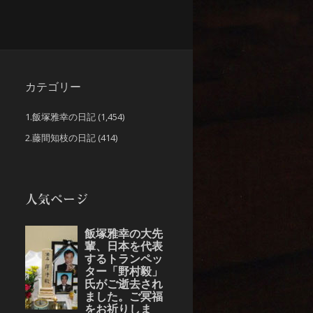
カテゴリー
1.飯塚雅幸の日記
(1,454)
2.藤間知枝の日記
(414)
人気ページ