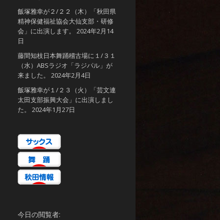
飯塚雅幸が２/２２（木）「秋田県
精神保健福祉協会大仙支部・研修
会」に出演します。
2024年2月14
日
藤間知枝日本舞踊稽古場に１/３１
（水）ABSラジオ「ラジパル」が
来ました。
2024年2月4日
飯塚雅幸が１/２３（火）「芸文連
太田支部振興大会」に出演しまし
た。
2024年1月27日
今日の閲覧者: