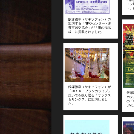
トン
ト」
飯塚雅幸（サキソフォン）の
出演する「NPOセンター・新
春市民交流会」が「街の掲示
板」に掲載されました。
飯塚雅幸（サキソフォン）が
「20ｔｈ・ブランカライブ」
飯塚
想いでを振り返る「サックス
ホテ
＆サンクス」に出演しまし
の「X
た。
LI