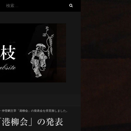
検
索:
・仲登嗣主宰「港柳会」の発表会を拝見致しました。
「港柳会」の発表