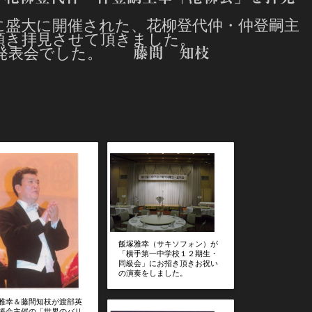
に盛大に開催された、花柳登代仲・仲登嗣主
頂き拝見させて頂きました。
い発表会でした。
藤間 知枝
飯塚雅幸（サキソフォン）が
「横手第一中学校１２期生・
同級会」にお招き頂きお祝い
の演奏をしました。
雅幸＆藤間知枝が渡部英
援会主催の「世界のバリ