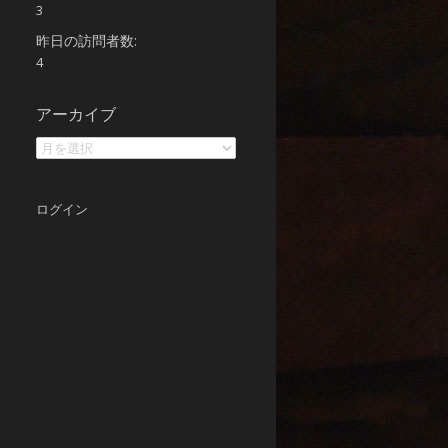
3
昨日の訪問者数:
4
ア
アーカイブ
ー
カ
イ
ブ
ログイン