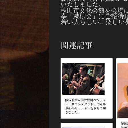
いたしました。
秋田市文化会館を会場
宰「港柳会」にご招待
若い人らしい、楽し
関連記事
飯塚雅幸が田沢湖畔ペンショ
ン「サウンズグッド」で今年
最初のセッションをさせて頂
きました。
飯塚
冶後