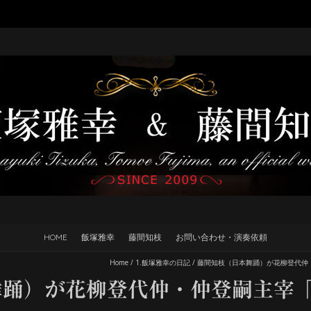
HOME
飯塚雅幸
藤間知枝
お問い合わせ・演奏依頼
Home
/
1.飯塚雅幸の日記
/
藤間知枝（日本舞踊）が花柳登代仲
舞踊）が花柳登代仲・仲登嗣主宰