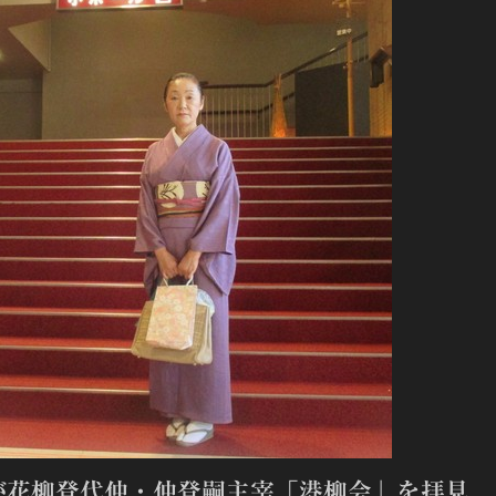
が花柳登代仲・仲登嗣主宰「港柳会」を拝見