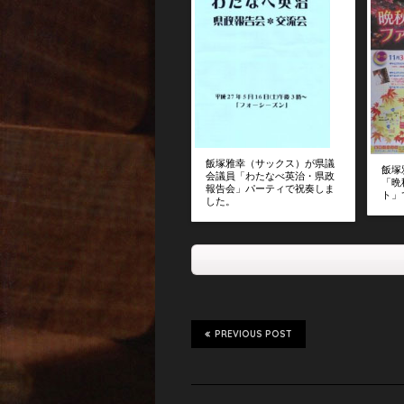
飯塚雅幸（サックス）が県議
飯塚
会議員「わたなべ英治・県政
「晩
報告会」パーティで祝奏しま
ト」
した。
PREVIOUS POST