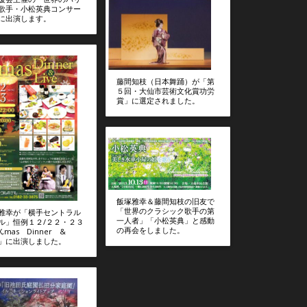
歌手・小松英典コンサー
に出演します。
藤間知枝（日本舞踊）が「第
５回・大仙市芸術文化賞功労
賞」に選定されました。
飯塚雅幸＆藤間知枝の旧友で
「世界のクラシック歌手の第
雅幸が「横手セントラル
一人者」「小松英典」と感動
ル」恒例１２/２２・２３
の再会をしました。
,mas Dinner &
VE」に出演しました。