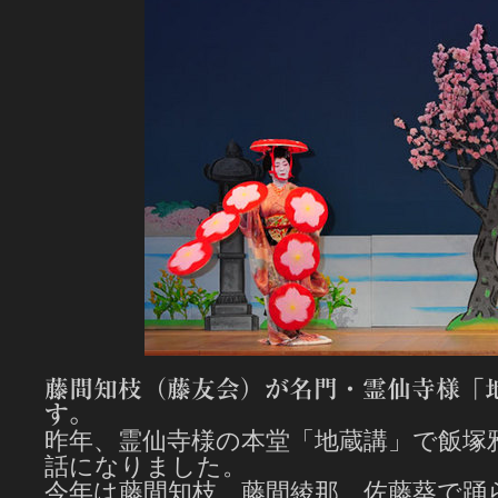
藤間知枝（藤友会）が名門・霊仙寺様「
す。
昨年、霊仙寺様の本堂「地蔵講」で飯塚
話になりました。
今年は藤間知枝、藤間綾那、佐藤葵で踊