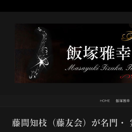
HOME
飯塚雅幸
藤間知枝（藤友会）が名門・