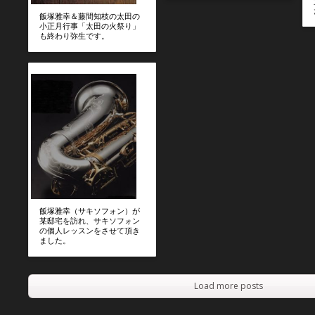
飯塚雅幸＆藤間知枝の太田の
小正月行事「太田の火祭り」
も終わり弥生です。
飯塚雅幸（サキソフォン）が
某邸宅を訪れ、サキソフォン
の個人レッスンをさせて頂き
ました。
Load more posts