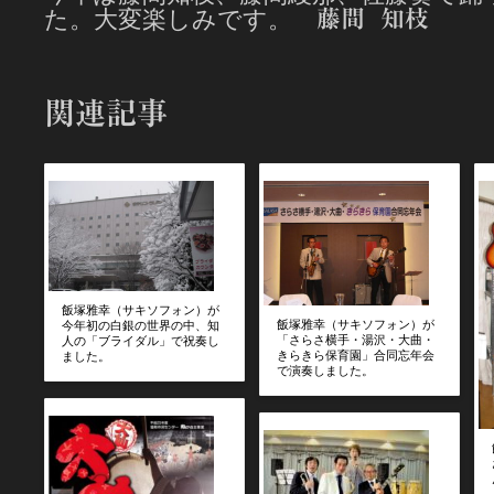
た。大変楽しみです。
藤間 知枝
関連記事
飯塚雅幸（サキソフォン）が
飯塚雅幸（サキソフォン）が
今年初の白銀の世界の中、知
「さらさ横手・湯沢・大曲・
人の「ブライダル」で祝奏し
きらきら保育園」合同忘年会
ました。
で演奏しました。