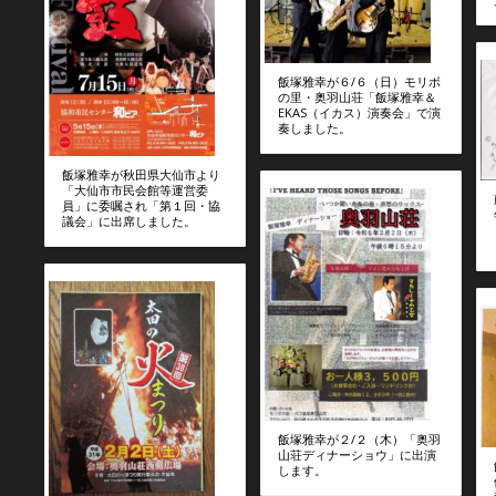
飯塚雅幸が６/６（日）モリボ
の里・奥羽山荘「飯塚雅幸＆
EKAS（イカス）演奏会」で演
奏しました。
飯塚雅幸が秋田県大仙市より
「大仙市市民会館等運営委
員」に委嘱され「第１回・協
議会」に出席しました。
飯塚雅幸が２/２（木）「奥羽
山荘ディナーショウ」に出演
します。