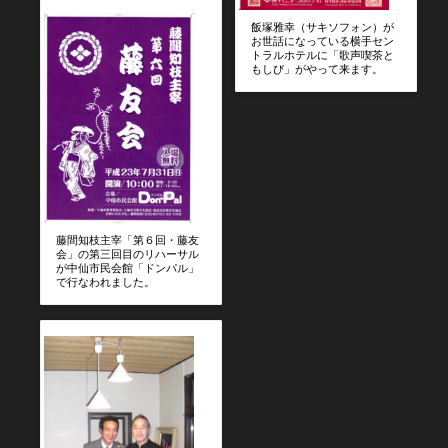
飯塚雅幸（サキソフォン）が
お世話になっている横手セン
トラルホテルに「歌声喫茶と
もしび」がやって来ます。
藤間知枝主宰「第６回・藤友
会」の第三回目のリハーサル
が中仙市民会館「ドンパル」
で行なわれました。