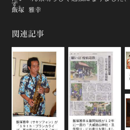
す。
飯塚 雅幸
関連記事
飯塚雅幸＆藤間知枝が１２年
飯塚雅幸（サキソフォン）が
に一度の「大威徳山神社・丑
「１９ｔｈ・ブランカライ
年祭り」にお参りを致しまし
ブ」夏の宵のひととき「サッ