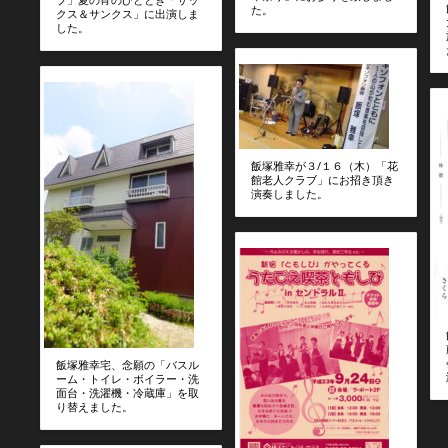
た。
クス＆サンクス」に出演しま
した。
飯塚雅幸が３/１６（木）「花
館老人クラブ」にお招き頂き
演奏しました。
飯塚雅幸宅、念願の「バスル
ーム・トイレ・ボイラー・洗
面台・洗濯機・冷蔵庫」を取
り替えました。