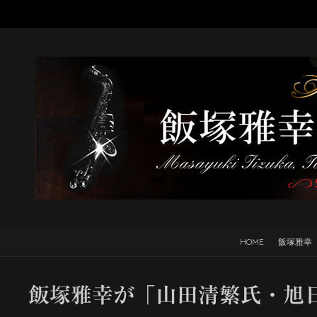
HOME
飯塚雅幸
飯塚雅幸が「山田清繁氏・旭