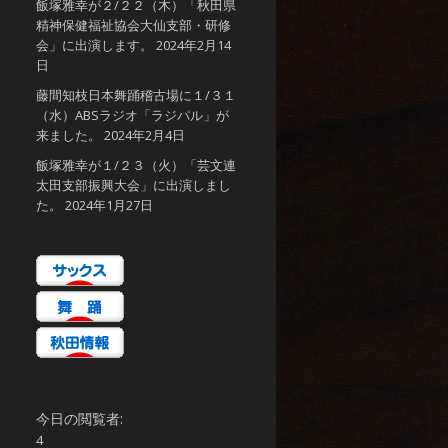
飯塚雅幸が２/２２（木）「秋田県
精神保健福祉協会大仙支部・研修
会」に出演します。
2024年2月14
日
藤間知枝日本舞踊稽古場に１/３１
（水）ABSラジオ「ラジパル」が
来ました。
2024年2月4日
飯塚雅幸が１/２３（火）「芸文連
太田支部振興大会」に出演しまし
た。
2024年1月27日
今日の閲覧者:
4