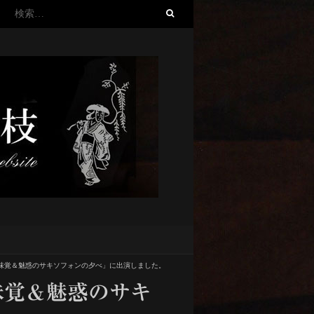
検
索:
味覚＆魅惑のサキソフォンの夕べ」に出演しました。
味覚＆魅惑のサキ