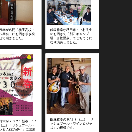
飯塚雅幸が秋田市・上村先生
雅幸が名門「横手高校・
のお招きで「別荘キャンプ
５期会」にお招き頂き祝
場・唐松温泉」でごちそうに
せて頂きました。
なり演奏しました。
飯塚雅幸の９/１７（土）「リ
雅幸が２０２１新春、１/
ッシュブール・ワイン＆ジャ
（土）「リシュブール・
ズ」の模様です。
ン＆JAZZの夕べ」に出演