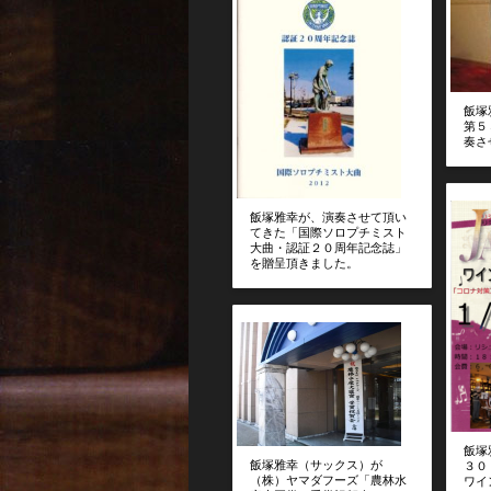
飯塚
第５
奏さ
飯塚雅幸が、演奏させて頂い
てきた「国際ソロプチミスト
大曲・認証２０周年記念誌」
を贈呈頂きました。
飯塚
飯塚雅幸（サックス）が
３０
（株）ヤマダフーズ「農林水
ワイ