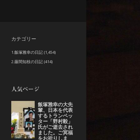
カテゴリー
1.飯塚雅幸の日記
(1,454)
2.藤間知枝の日記
(414)
人気ページ