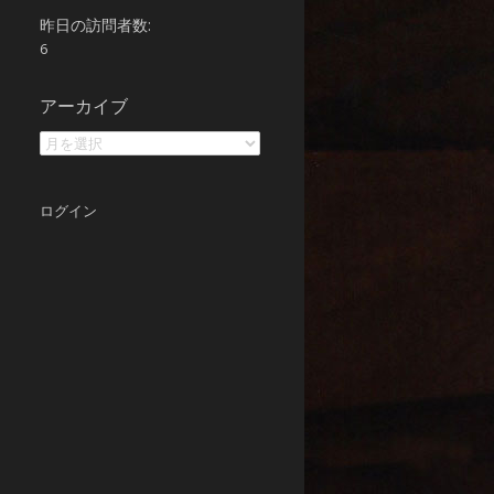
昨日の訪問者数:
6
ア
アーカイブ
ー
カ
イ
ブ
ログイン