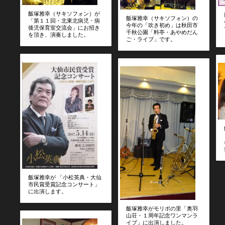
飯塚雅幸（サキソフォン）が
飯塚雅幸（サキソフォン）の
「第１１回・北東北病児・病
今年の「吹き初め」は秋田市
後児保育室交流会」にお招き
千秋公園「料亭・あやめだん
を頂き、演奏しました。
ご・ライブ」です。
飯塚雅幸が 「小松英典・大仙
市民賞受賞記念コンサート」
に出演します。
飯塚雅幸がモリボの里「奥羽
山荘・１周年記念ワンマンラ
イブ」に出演しました。