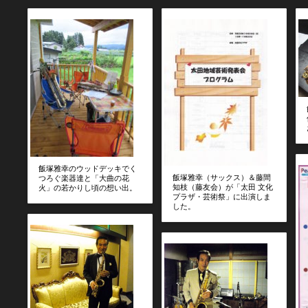
飯塚雅幸のウッドデッキでく
飯塚雅幸（サックス）＆藤間
つろぐ楽器達と「大曲の花
知枝（藤友会）が「太田 文化
火」の若かりし頃の想い出。
プラザ・芸術祭」に出演しま
した。