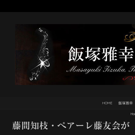
HOME
飯塚雅幸
Ho
藤間知枝・ぺアーレ藤友会が