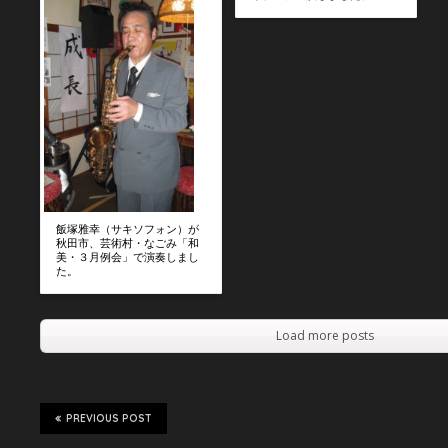
飯塚雅幸（サキソフォン）が
秋田市、芸術村・なごみ「和
美・３月例会」で演奏しまし
た。
Load more posts
PREVIOUS POST