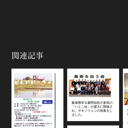
関連記事
飯塚雅幸＆藤間知枝が参加の
「いとこ会」が盛大に開催さ
れ、サキソフォンの祝奏をし
ました。