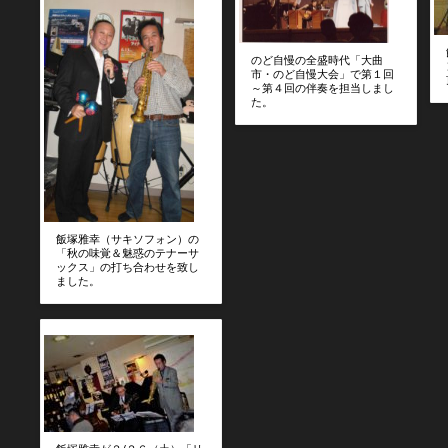
のど自慢の全盛時代「大曲
市・のど自慢大会」で第１回
～第４回の伴奏を担当しまし
た。
飯塚雅幸（サキソフォン）の
「秋の味覚＆魅惑のテナーサ
ックス」の打ち合わせを致し
ました。