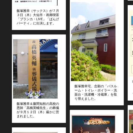
飯塚雅幸（サックス）が７月
３日（木）大仙市・画廊喫茶
「ブランカ・LIVE」「ばんげ
パーティ」に出演します。
飯塚雅幸宅、念願の「バスル
ーム・トイレ・ボイラー・洗
面台・洗濯機・冷蔵庫」を取
り替えました。
飯塚雅幸＆藤間知枝の高校の
恩師「高橋英輔先生」の葬儀
が９月１２日（木）厳かに営
まれました。