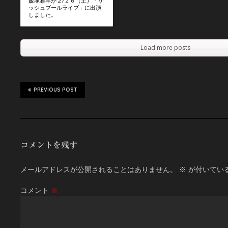
飯塚雅幸が２/２６（土）「リ
ッシュブールライブ」に出演
しました。
Load more posts
PREVIOUS POST
コメントを残す
メールアドレスが公開されることはありません。
※
が付いてい
コメント
※