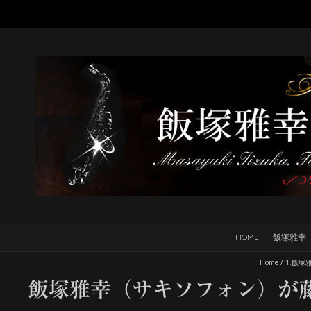
HOME
飯塚雅幸
Home
/
1.飯塚
飯塚雅幸（サキソフォン）が