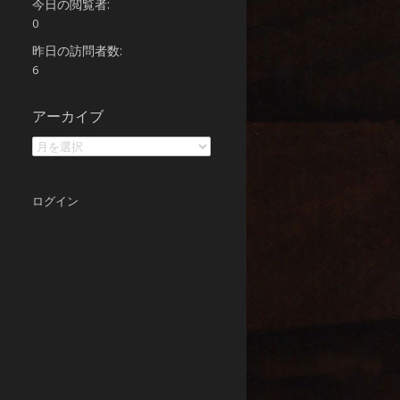
今日の閲覧者:
0
昨日の訪問者数:
6
ア
アーカイブ
ー
カ
イ
ブ
ログイン