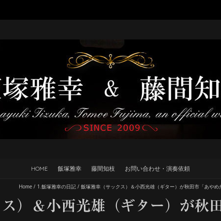
HOME
飯塚雅幸
藤間知枝
お問い合わせ・演奏依頼
Home
/
1.飯塚雅幸の日記
/
飯塚雅幸（サックス）＆小西光雄（ギター）が秋田市「あやめ
クス）＆小西光雄（ギター）が秋