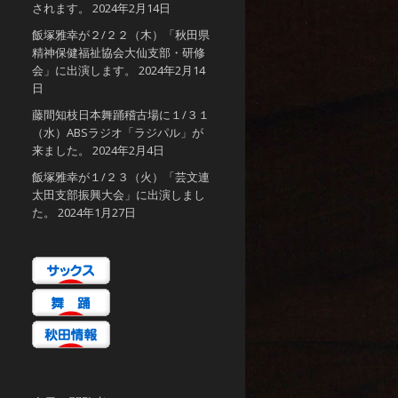
されます。
2024年2月14日
飯塚雅幸が２/２２（木）「秋田県
精神保健福祉協会大仙支部・研修
会」に出演します。
2024年2月14
日
藤間知枝日本舞踊稽古場に１/３１
（水）ABSラジオ「ラジパル」が
来ました。
2024年2月4日
飯塚雅幸が１/２３（火）「芸文連
太田支部振興大会」に出演しまし
た。
2024年1月27日