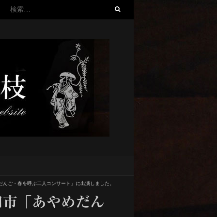
検
索:
だんご・春を呼ぶ二人コンサート」に出演しました。
田市「あやめだん