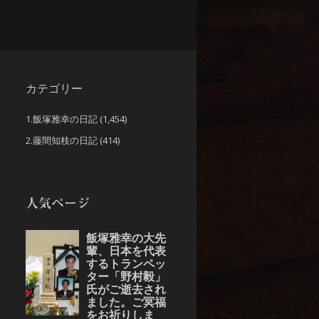
カテゴリー
1.飯塚雅幸の日記
(1,454)
2.藤間知枝の日記
(414)
人気ページ