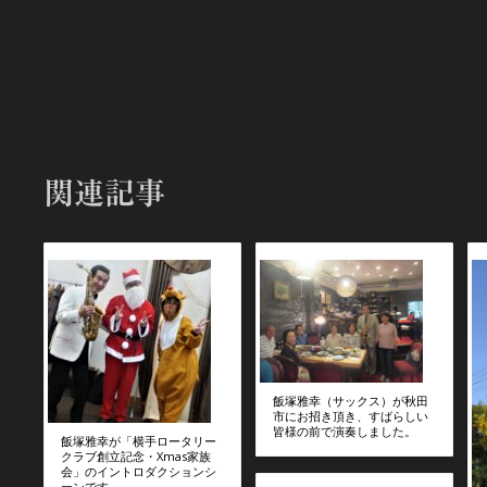
関連記事
飯塚雅幸（サックス）が秋田
市にお招き頂き、すばらしい
皆様の前で演奏しました。
飯塚雅幸が「横手ロータリー
クラブ創立記念・Xmas家族
会」のイントロダクションシ
ーンです。