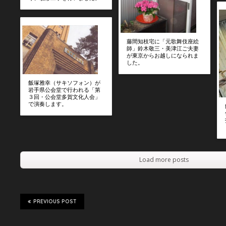
藤間知枝宅に「元歌舞伎座絵
師」鈴木敬三・美津江ご夫妻
が東京からお越しになられま
した。
飯塚雅幸（サキソフォン）が
岩手県公会堂で行われる「第
３回・公会堂多賀文化人会」
で演奏します。
Load more posts
PREVIOUS POST