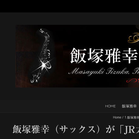
HOME
飯塚雅幸
Home
/
1.飯塚雅
飯塚雅幸（サックス）が「J