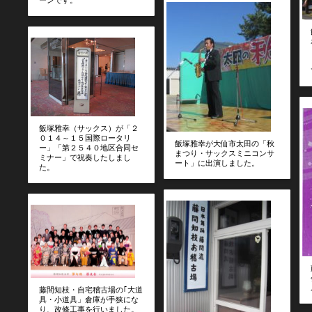
飯塚雅幸（サックス）が「２
０１４～１５国際ロータリ
飯塚雅幸が大仙市太田の「秋
ー」「第２５４０地区合同セ
まつり・サックスミニコンサ
ミナー」で祝奏したしまし
ート」に出演しました。
た。
藤間知枝・自宅稽古場の｢大道
具・小道具」倉庫が手狭にな
り、改修工事を行いました。