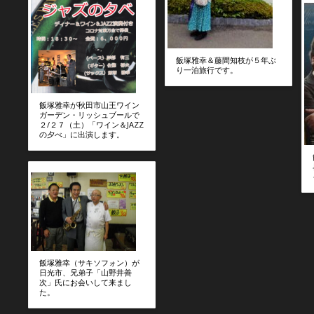
飯塚雅幸＆藤間知枝が５年ぶ
り一泊旅行です。
飯塚雅幸が秋田市山王ワイン
ガーデン・リッシュブールで
２/２７（土）「ワイン＆JAZZ
の夕べ」に出演します。
飯塚雅幸（サキソフォン）が
日光市、兄弟子「山野井善
次」氏にお会いして来まし
た。