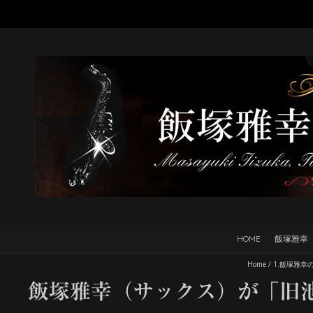
HOME
飯塚雅幸
Home
/
1.飯塚雅幸
飯塚雅幸（サックス）が「旧