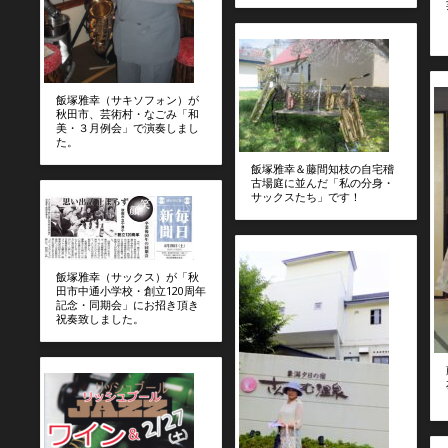
飯塚雅幸（サキソフォン）が
秋田市、芸術村・なごみ「和
美・３月例会」で演奏しまし
た。
飯塚雅幸＆藤間知枝の自宅稽
古場庭に並んだ「私の分身・
サックスたち」です！
飯塚雅幸（サックス）が「秋
田市中通小学校・創立120周年
記念・同期会」にお招き頂き
祝奏致しました。