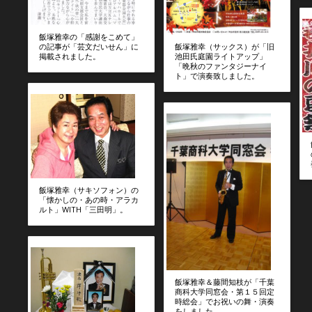
飯塚雅幸の「感謝をこめて」
飯塚雅幸（サックス）が「旧
の記事が「芸文だいせん」に
池田氏庭園ライトアップ」
掲載されました。
「晩秋のファンタジーナイ
ト」で演奏致しました。
飯塚雅幸（サキソフォン）の
「懐かしの・あの時・アラカ
ルト」WITH「三田明」。
飯塚雅幸＆藤間知枝が「千葉
商科大学同窓会・第１５回定
時総会」でお祝いの舞・演奏
をしました。