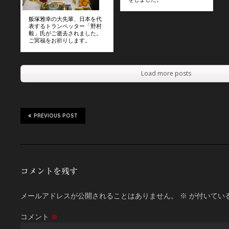
飯塚雅幸の大先輩、日本を代
表するトランペッター「野村
毅」氏がご逝去されました。
ご冥福をお祈りします。
Load more posts
PREVIOUS POST
コメントを残す
メールアドレスが公開されることはありません。
※
が付いてい
コメント
※