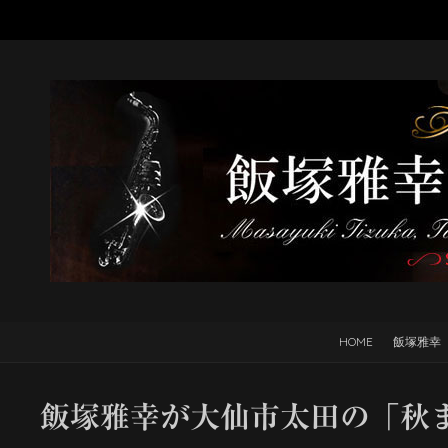
HOME
飯塚雅幸
飯塚雅幸が大仙市太田の「秋