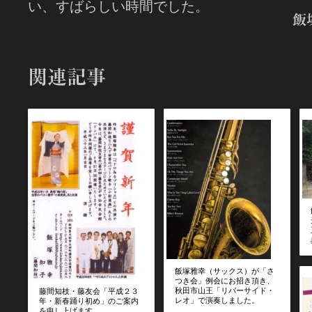
い、すばらしい時間でした。
飯
関連記事
飯塚雅幸（サックス）が「さ
つき会」例会にお招き頂き、
秋田市山王「リバーサイド・
藤間知枝・藤友会「平成２３
レオ」で演奏しました。
年・新春踊り初め」のご案内
を申し上げます。