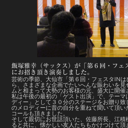
飯塚雅幸（サックス）が「第６回・フェス
にお招き頂き演奏しました。
芸術の季節、大仙市「第６回・フェスタIN
ら、さまざまな企画でたいへんな賑わいを見
ムと相まって大勢のお客様の元、盛大に開催
私は午後の最初の「ゲスト出演」で、テーマ
ディー」として３０分のステージをお贈り致
のメロディーに昔の自分を重ねて聞いて頂い
コールも頂きました。
そして親切にお世話頂いた、佐藤所長、江積
ると共に、懐かしい友人たちもかけつけて頂