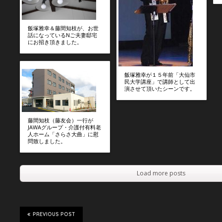
飯塚雅幸＆藤間知枝が、お世
話になっているNご夫妻邸宅
にお招き頂きました。
飯塚雅幸が１５年前「大仙市
民大学講座」で講師として出
演させて頂いたシーンです。
藤間知枝（藤友会）一行が
JAWAグループ・介護付有料老
人ホーム「さらさ大曲」に慰
問致しました。
Load more posts
PREVIOUS POST