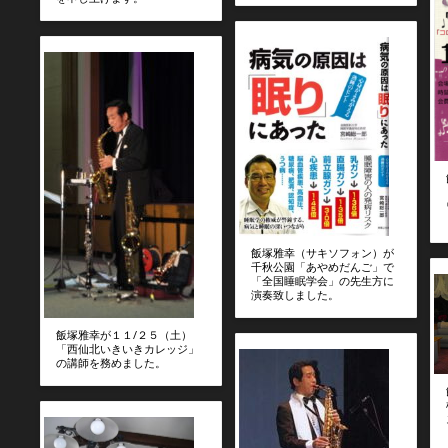
飯塚雅幸（サキソフォン）が
千秋公園「あやめだんご」で
「全国睡眠学会」の先生方に
演奏致しました。
飯塚雅幸が１１/２５（土）
「西仙北いきいきカレッジ」
の講師を務めました。