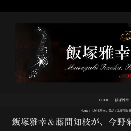
HOME
飯塚雅幸
Home
/
1.飯塚雅幸の日記
/
2.藤間知
飯塚雅幸＆藤間知枝が、今野