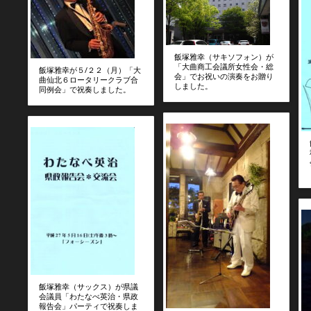
飯塚雅幸（サキソフォン）が
「大曲商工会議所女性会・総
飯塚雅幸が５/２２（月）「大
会」でお祝いの演奏をお贈り
曲仙北６ロータリークラブ合
しました。
同例会」で祝奏しました。
飯塚雅幸（サックス）が県議
会議員「わたなべ英治・県政
報告会」パーティで祝奏しま