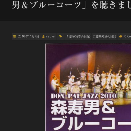
男＆ブルーコーツ」を聴き
2010年11月7日
iizuka
1.飯塚雅幸の日記
2.藤間知枝の日記
0 C