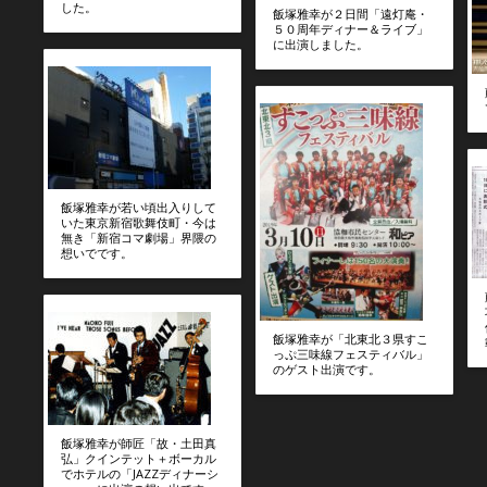
した。
飯塚雅幸が２日間「遠灯庵・
５０周年ディナー＆ライブ」
に出演しました。
飯塚雅幸が若い頃出入りして
いた東京新宿歌舞伎町・今は
無き「新宿コマ劇場」界隈の
想いでです。
飯塚雅幸が「北東北３県すこ
っぷ三味線フェスティバル」
のゲスト出演です。
飯塚雅幸が師匠「故・土田真
弘」クインテット＋ボーカル
でホテルの「JAZZディナーシ