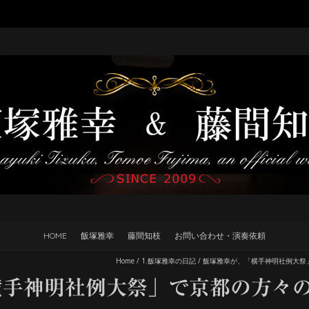
HOME
飯塚雅幸
藤間知枝
お問い合わせ・演奏依頼
Home
/
1.飯塚雅幸の日記
/
飯塚雅幸が、「横手神明社例大祭
横手神明社例大祭」で京都の方々