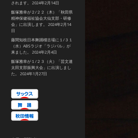
されます。
2024年2月14日
飯塚雅幸が２/２２（木）「秋田県
精神保健福祉協会大仙支部・研修
会」に出演します。
2024年2月14
日
藤間知枝日本舞踊稽古場に１/３１
（水）ABSラジオ「ラジパル」が
来ました。
2024年2月4日
飯塚雅幸が１/２３（火）「芸文連
太田支部振興大会」に出演しまし
た。
2024年1月27日