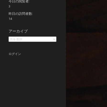
今日の閲覧者:
3
昨日の訪問者数:
14
ア
アーカイブ
ー
カ
イ
ブ
ログイン