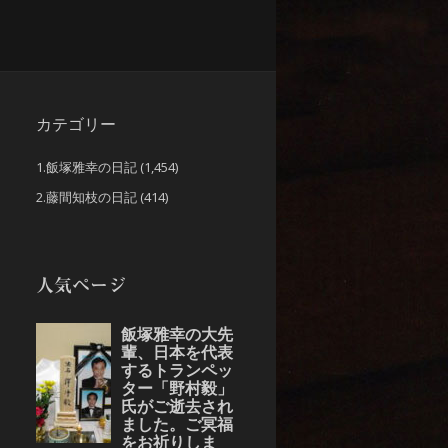
カテゴリー
1.飯塚雅幸の日記
(1,454)
2.藤間知枝の日記
(414)
人気ページ