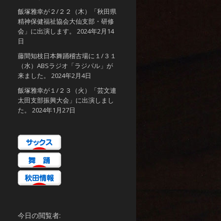
飯塚雅幸が２/２２（木）「秋田県
精神保健福祉協会大仙支部・研修
会」に出演します。
2024年2月14
日
藤間知枝日本舞踊稽古場に１/３１
（水）ABSラジオ「ラジパル」が
来ました。
2024年2月4日
飯塚雅幸が１/２３（火）「芸文連
太田支部振興大会」に出演しまし
た。
2024年1月27日
今日の閲覧者: