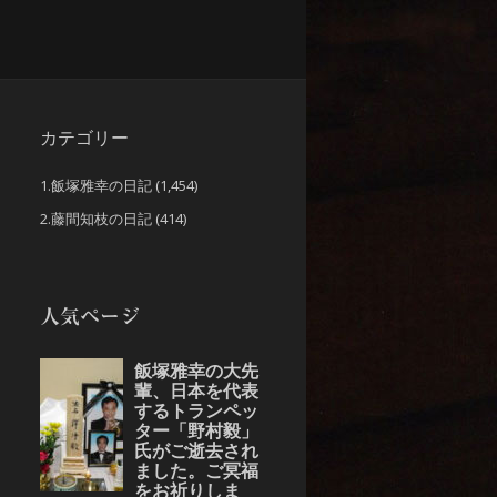
カテゴリー
1.飯塚雅幸の日記
(1,454)
2.藤間知枝の日記
(414)
人気ページ