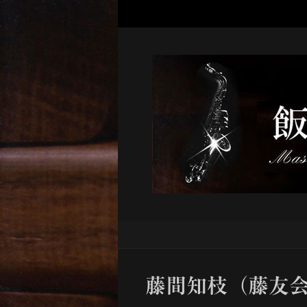
藤間知枝（藤友