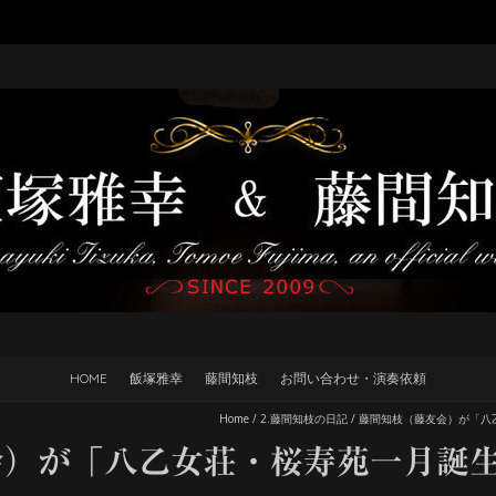
HOME
飯塚雅幸
藤間知枝
お問い合わせ・演奏依頼
Home
/
2.藤間知枝の日記
/
藤間知枝（藤友会）が「八
会）が「八乙女荘・桜寿苑一月誕