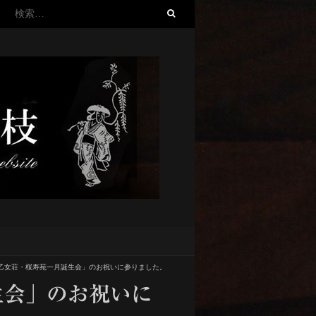
検
索:
乙女荘・桜寿苑一月誕生会」のお祝いに参りました。
生会」のお祝いに