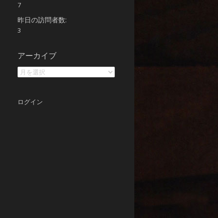
7
昨日の訪問者数:
3
ア
アーカイブ
ー
カ
イ
ブ
ログイン