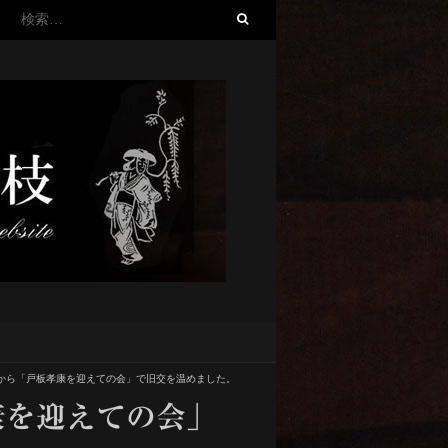
検
索:
から「戸板孝康を迎えての会」で旧交を温めました。
康を迎えての会」