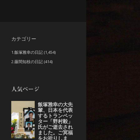
カテゴリー
1.飯塚雅幸の日記
(1,454)
2.藤間知枝の日記
(414)
人気ページ