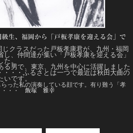
同級生、福岡から「戸板孝康を迎える会」で
同じクラスだった戸板孝康君が、九州・福岡
省し、仲間達が集い「戸板孝康を迎える会」
した。
ある男で、東京、九州を中心に活躍しました
・・・・ふるさとは一つで最近は秋田大曲の
たいです。
もらった私の演奏している顔です。有り難う「孝
・・・・
飯塚 雅幸