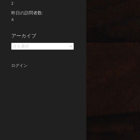
2
昨日の訪問者数:
4
ア
アーカイブ
ー
カ
イ
ブ
ログイン