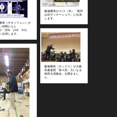
飯塚雅幸が２/２（木）「奥羽
山荘ディナーショウ」に出演
します。
雅幸（サキソフォン）が
い仲間たちと
AS「ZEN LIVE VOL
に出演します。
飯塚雅幸（サックス）が大曲
吹奏楽団「第４回・大いなる
秋田大演奏会」を聞きまし
た。