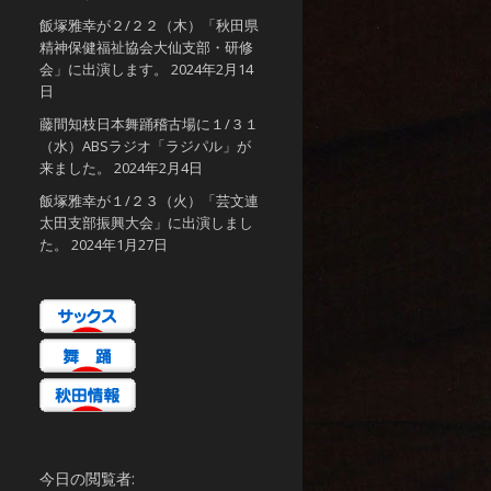
飯塚雅幸が２/２２（木）「秋田県
精神保健福祉協会大仙支部・研修
会」に出演します。
2024年2月14
日
藤間知枝日本舞踊稽古場に１/３１
（水）ABSラジオ「ラジパル」が
来ました。
2024年2月4日
飯塚雅幸が１/２３（火）「芸文連
太田支部振興大会」に出演しまし
た。
2024年1月27日
今日の閲覧者: