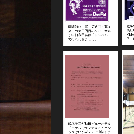
飯塚
藤間知枝主宰「第６回・藤友
楽し
会」の第三回目のリハーサル
X’M
が中仙市民会館「ドンパル」
７」
で行なわれました。
飯塚雅幸が秋田ビューホテル
「ホテルでランチ＆ミュージ
ックはいかが？」に出演しま