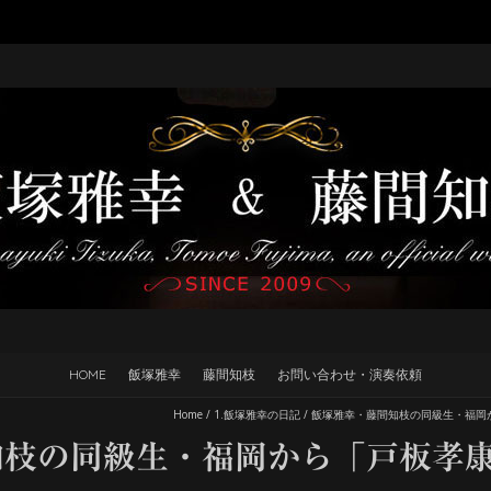
HOME
飯塚雅幸
藤間知枝
お問い合わせ・演奏依頼
Home
/
1.飯塚雅幸の日記
/
飯塚雅幸・藤間知枝の同級生・福岡
知枝の同級生・福岡から「戸板孝