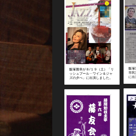
飯塚
飯塚雅幸が８/１９（土）「リ
市民
ッシュブール・ワイン＆ジャ
に出
ズの夕べ」に出演しました。