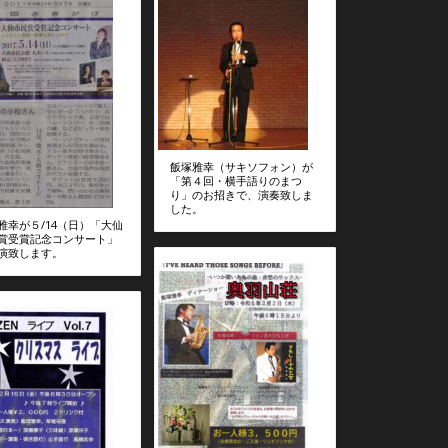
飯塚雅幸（サキソフォン）が
「第４回・横手語りのまつ
り」のお招きで、演奏致しま
した。
雅幸が５/14（日）「大仙
賞受賞記念コンサート」
演致します。