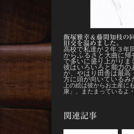
飯塚雅幸＆藤間知枝の
旧交を温めました。
高校で私達が２年３年
からふるさと大曲に帰
で多いに盛り上がりま
彼はいろいろと能力の
が、やはり田舎は最高
方に頭が向いているみ
上の絵は彼からお土産に
康」、またまっているよ
関連記事