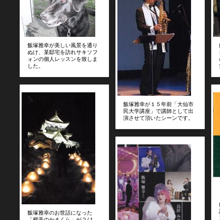
飯塚雅幸が美しい風景を通り
ぬけ、某邸宅を訪れサキソフ
ォンの個人レッスンを致しま
した。
飯塚雅幸が１５年前「大仙市
民大学講座」で講師として出
演させて頂いたシーンです。
飯塚雅幸のお世話になった
「横手のかまくら」が２/１