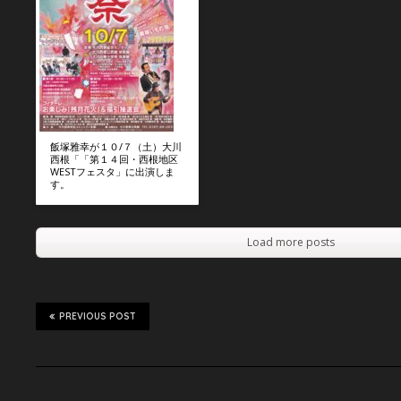
飯塚雅幸が１０/７（土）大川
西根「「第１４回・西根地区
WESTフェスタ」に出演しま
す。
Load more posts
PREVIOUS POST