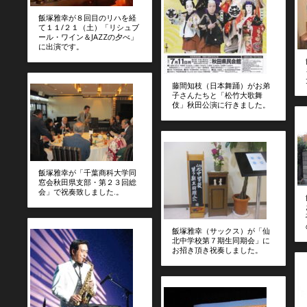
飯塚雅幸が８回目のリハを経
て１１/２１（土）「リシュブ
ール・ワイン＆JAZZの夕べ」
に出演です。
藤間知枝（日本舞踊）がお弟
子さんたちと「松竹大歌舞
伎」秋田公演に行きました。
飯塚雅幸が「千葉商科大学同
窓会秋田県支部・第２３回総
会」で祝奏致しました.。
飯塚雅幸（サックス）が「仙
北中学校第７期生同期会」に
お招き頂き祝奏しました。