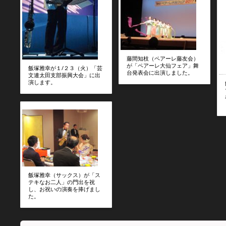
藤間知枝（ペアーレ藤友会）
が「ペアーレ大仙フェア」舞
飯塚雅幸が１/２３（火）「芸
台発表会に出演しました。
文連太田支部振興大会」に出
演します。
飯塚雅幸（サックス）が「ス
テキなお二人」の門出を祝
し、お祝いの演奏を捧げまし
た。