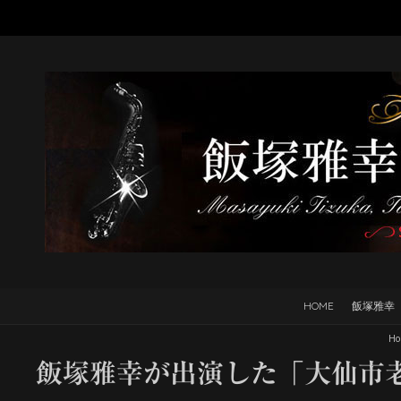
HOME
飯塚雅幸
Ho
飯塚雅幸が出演した「大仙市