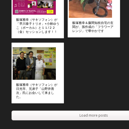
飯塚雅幸（サキソフォン）が
飯塚雅幸＆藤間知枝自宅の玄
「早川泰子トリオ」+小林ゆう
関が、孫作成の「フラワーア
こ（ボーカル）と１１/２２
レンジ」で華やかです
（金）セッションします！！
飯塚雅幸（サキソフォン）が
日光市、兄弟子「山野井善
次」氏にお会いして来まし
た。
Load more posts