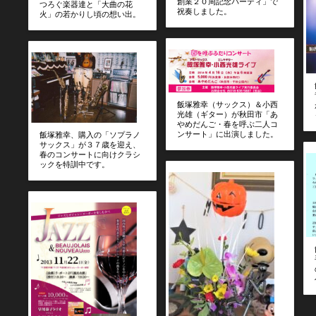
創業２０周記念パーティ」で
つろぐ楽器達と「大曲の花
祝奏しました。
火」の若かりし頃の想い出。
飯塚雅幸（サックス）＆小西
光雄（ギター）が秋田市「あ
やめだんご・春を呼ぶ二人コ
ンサート」に出演しました。
飯塚雅幸、購入の「ソプラノ
サックス」が３７歳を迎え、
春のコンサートに向けクラシ
ックを特訓中です。