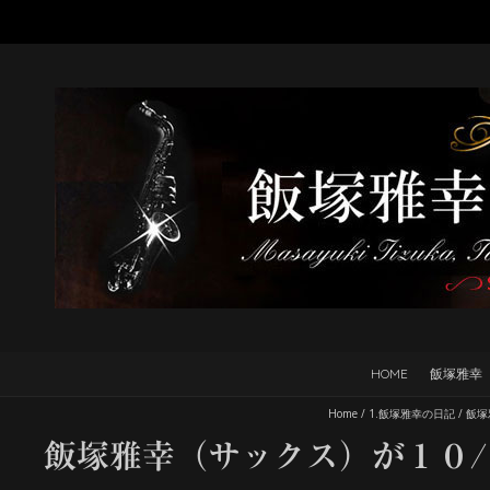
HOME
飯塚雅幸
Home
/
1.飯塚雅幸の日記
/
飯塚
飯塚雅幸（サックス）が１０