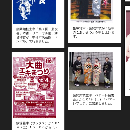
飯塚雅幸・藤間知枝が「新年
藤間知枝主宰「第７回・藤友
のごあいさつ」を申し上げま
会」本番・リハーサル前、舞
す。
台稽古が「中仙市民会館・ド
ンパル」で行れました。
藤間知枝主宰「ペアーレ藤友
会」が１０/９（日）「ペアー
レフェア」に出演しました。
飯塚雅幸（サックス）が１０/
４（土）１５：００から「JR