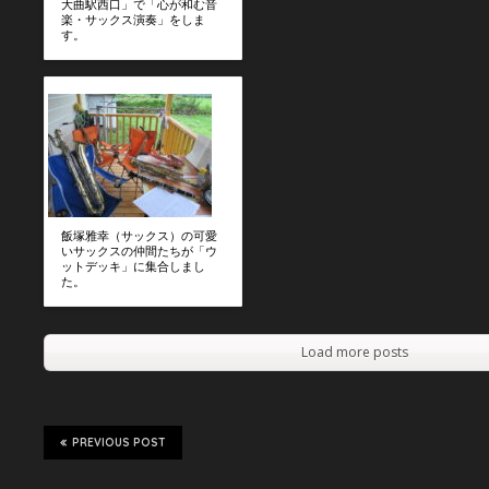
大曲駅西口」で「心が和む音
楽・サックス演奏」をしま
す。
飯塚雅幸（サックス）の可愛
いサックスの仲間たちが「ウ
ットデッキ」に集合しまし
た。
Load more posts
PREVIOUS POST