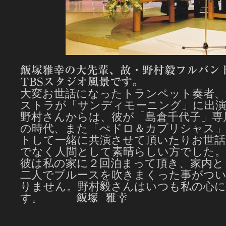
飯塚雅幸の大先輩、故・野村毅フルバン
TBSスタジオ風景です。
大変お世話になったトランペット奏者、
ストラが「サンディモーニング」に出演
野村さんからは、彼が「島倉千代子」専
の時代、また「ぺドロ＆カプリシャス
トして一緒に共演させて頂いたりお世話
でなく人間として素晴らしい方でした。
彼は私の家に２回泊まって頂き、家内と
二人でブルースを吹きまくった事がつ
りません。野村毅さんはいつも私の心
す。
飯塚 雅幸