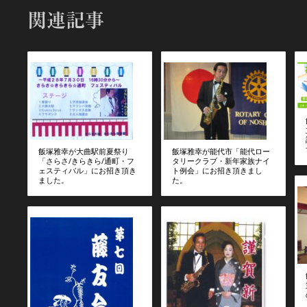
関連記事
飯塚雅幸が大曲駅前夏祭り
飯塚雅幸が能代市「能代ロー
「さらさ/きらきら/通町・フ
タリークラブ・新年家族ナイ
ェスティバル」にお招き頂き
ト例会」にお招き頂きまし
ました。
た。