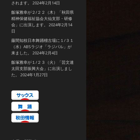
されます。
2024年2月14日
飯塚雅幸が２/２２（木）「秋田県
精神保健福祉協会大仙支部・研修
会」に出演します。
2024年2月14
日
藤間知枝日本舞踊稽古場に１/３１
（水）ABSラジオ「ラジパル」が
来ました。
2024年2月4日
飯塚雅幸が１/２３（火）「芸文連
太田支部振興大会」に出演しまし
た。
2024年1月27日