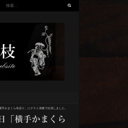
検
索:
横手かまくら冬語り」にゲスト演奏で出演しました。
日「横手かまくら