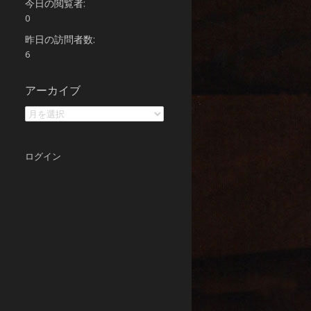
今日の閲覧者:
0
昨日の訪問者数:
6
ア
アーカイブ
ー
カ
イ
ブ
ログイン