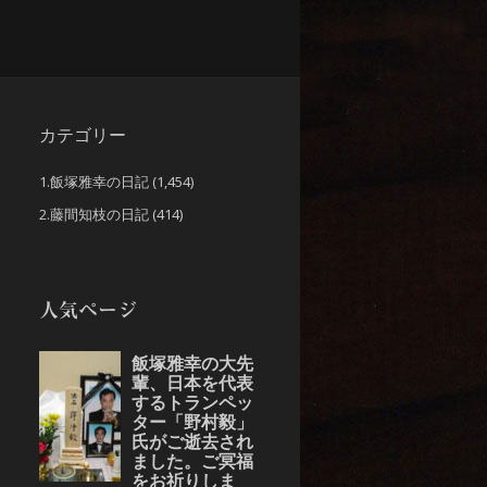
カテゴリー
1.飯塚雅幸の日記
(1,454)
2.藤間知枝の日記
(414)
人気ページ